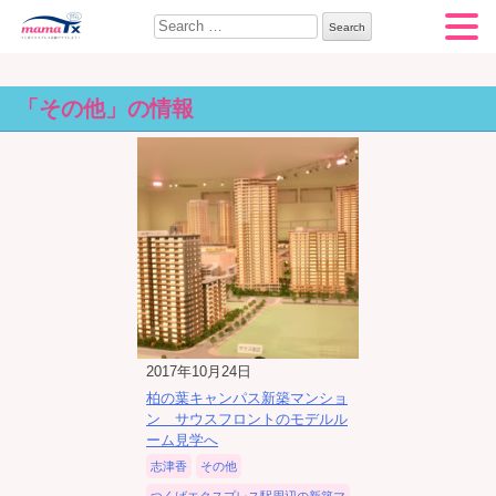
Search for:
「その他」の情報
2017年10月24日
柏の葉キャンパス新築マンショ
ン サウスフロントのモデルル
ーム見学へ
志津香
その他