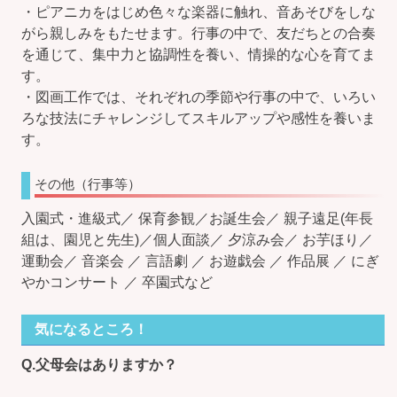
・ピアニカをはじめ色々な楽器に触れ、音あそびをしな
がら親しみをもたせます。行事の中で、友だちとの合奏
を通じて、集中力と協調性を養い、情操的な心を育てま
す。
・図画工作では、それぞれの季節や行事の中で、いろい
ろな技法にチャレンジしてスキルアップや感性を養いま
す。
その他（行事等）
入園式・進級式／ 保育参観／お誕生会／ 親子遠足(年長
組は、園児と先生)／個人面談／ 夕涼み会／ お芋ほり／
運動会／ 音楽会 ／ 言語劇 ／ お遊戯会 ／ 作品展 ／ にぎ
やかコンサート ／ 卒園式など
気になるところ！
Q.父母会はありますか？