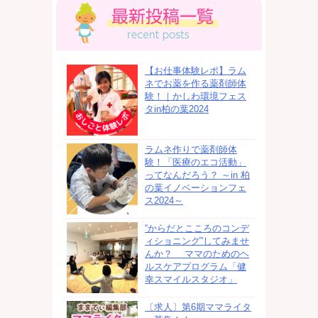
【お仕事体験レポ】ラム
ネでお薬を作る薬剤師体
験！｜かしわ環境フェス
タin柏の葉2024
ラムネ作りで薬剤師体
験！「医療のエコ活動」
ってなんだろう？ ～in 柏
の葉イノベーションフェ
ス2024～
“からだとこころのコンデ
ィショニング”してみませ
んか？ ママのためのヘ
ルスケアプログラム「健
幸スマイルスタジオ」
〔求人〕第6期ママライタ