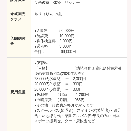
英語教室、体操、サッカー
未就園児
あり（りんご組）
クラス
●入園料 50,000円
●施設費 10,000円
入園納付
●身体検査料 3,000円
金
●選考料 5,000円
合計： 68,000円
●保育料
【月額】 【幼児教育無償化給付額差引
後の実質負担額(2020年現在)】
28,000円(3歳児) ⇒ 2,300円
26,000円(4歳児) ⇒ 300円
26,000円(5歳児) ⇒ 300円
費用負担
●教材費 【月額】 1,200円
●冷暖房費 【月額】 965円
●その他 給食費が毎月かかります
●スクールバス(希望者)・スイミング(希望者)・遠足
代・いもほり代・卒園アルバム代(年長のみ)・日本
スポーツ振興センター・尿検査など