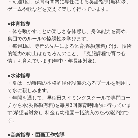
・毎週1回、保育時間内に専任による英語指導(無料)を、
ゲームや歌などを交えて楽しく行っています。
●
体育指導
・体を動かすことの楽しさを体感し、身体能力を高め、
集団でのルールや協調性を学びます。
・毎週1回、専門の先生による体育指導(無料)では、技術
的能力の向上はもちろんのこと、「克服課程で育つ心
情」も育んでいます(年中・年長組対象)。
●
水泳指導
・夏は、幼稚園の本格的浄化設備のあるプールを利用し
て水に親しみます。
・年間を通して、早稲田スイミングスクールで専門コー
チから水泳指導(有料)を毎月3回保育時間内に行っていま
す(希望者対象)。料金も幼稚園一括納入のため経済的で
す。
●
音楽指導・図画工作指導