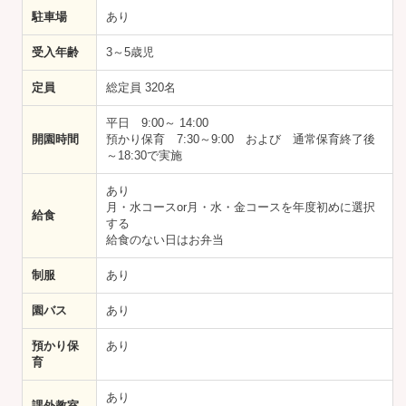
駐車場
あり
受入年齢
3～5歳児
定員
総定員 320名
平日 9:00～ 14:00
開園時間
預かり保育 7:30～9:00 および 通常保育終了後
～18:30で実施
あり
月・水コースor月・水・金コースを年度初めに選択
給食
する
給食のない日はお弁当
制服
あり
園バス
あり
預かり保
あり
育
あり
課外教室